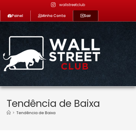
wallstreetclub
Painel
Minha Conta
Sair
Tendência de Baixa
>
Tendência de Baixa