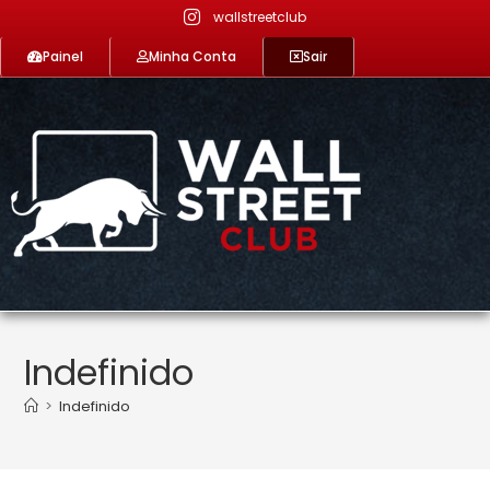
wallstreetclub
Painel
Minha Conta
Sair
Indefinido
>
Indefinido