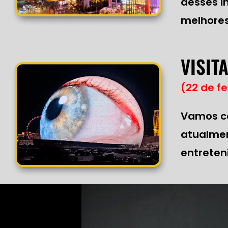
desses i
melhores
VISIT
(22 de fe
Vamos co
atualmen
entrete