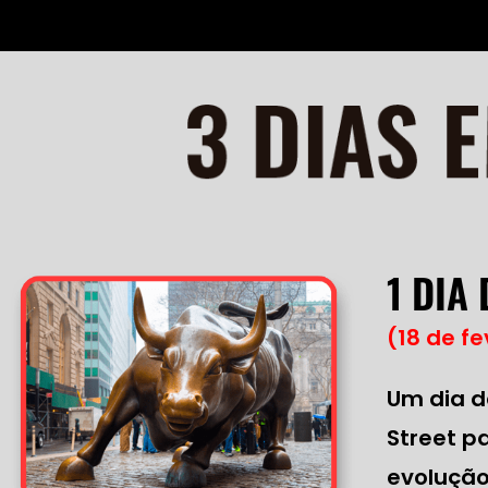
1 DIA
(18 de fe
Um dia d
Street p
evolução