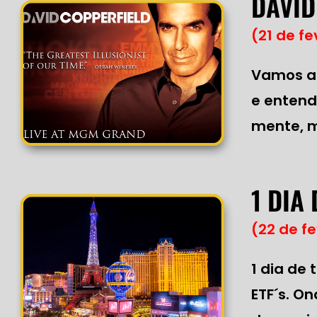
DAVID
(21 de fe
Vamos ao
e entend
mente, m
1 DIA
(22 de fe
1 dia de
ETF´s. O